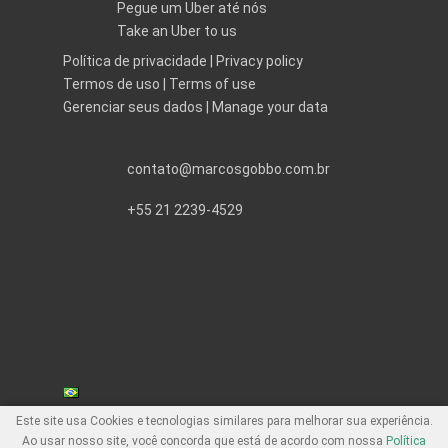
Pegue um Uber até nós
Take an Uber to us
Política de privacidade
|
Privacy policy
Termos de uso
|
Terms of use
Gerenciar seus dados
|
Manage your data
contato@marcosgobbo.com.br
+55 21 2239-4529
Este site usa Cookies e tecnologias similares para melhorar sua experiência.
Ao usar nosso site, você concorda que está de acordo com nossa
Política