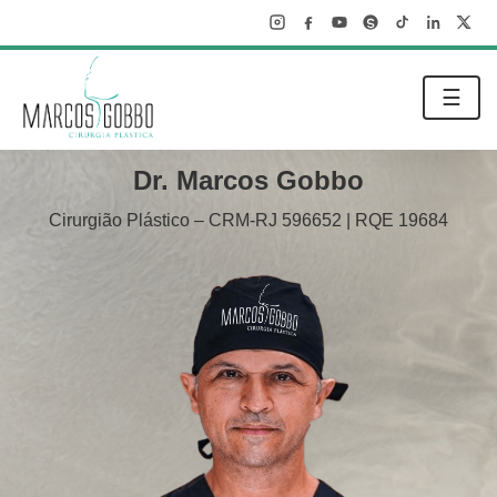
☰
Dr. Marcos Gobbo
Cirurgião Plástico –
CRM-RJ 596652 | RQE 19684