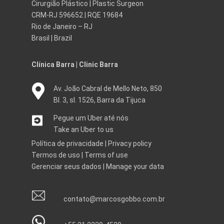
Cirurgião Plástico | Plastic Surgeon
CRM-RJ 596652 | RQE 19684
Rio de Janeiro – RJ
Brasil | Brazil
Clínica Barra | Clinic Barra
Av. João Cabral de Mello Neto, 850
Bl. 3, sl. 1526, Barra da Tijuca
Pegue um Uber até nós
Take an Uber to us
Política de privacidade
|
Privacy policy
Termos de uso
|
Terms of use
Gerenciar seus dados
|
Manage your data
contato@marcosgobbo.com.br